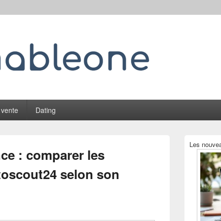
 vente
Dating
Zone
Les nouvea
principale
ce : comparer les
de
widget
oscout24 selon son
pour
la
barre
latérale