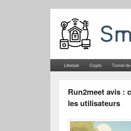
Smableone
Menu
Lifestyle
Crypto
Tunnel de
principal
Run2meet avis : 
les utilisateurs