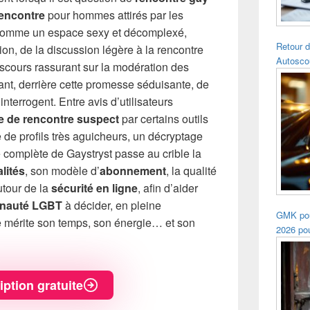
rencontre
pour hommes attirés par les
comme un espace sexy et décomplexé,
Retour d
tion, de la discussion légère à la rencontre
Autosco
discours rassurant sur la modération des
tant, derrière cette promesse séduisante, de
terrogent. Entre avis d’utilisateurs
te de rencontre suspect
par certains outils
de profils très aguicheurs, un décryptage
 complète de Gaystryst passe au crible la
lités
, son modèle d’
abonnement
, la qualité
utour de la
sécurité en ligne
, afin d’aider
nauté LGBT
à décider, en pleine
GMK pou
me mérite son temps, son énergie… et son
2026 pou
iption gratuite