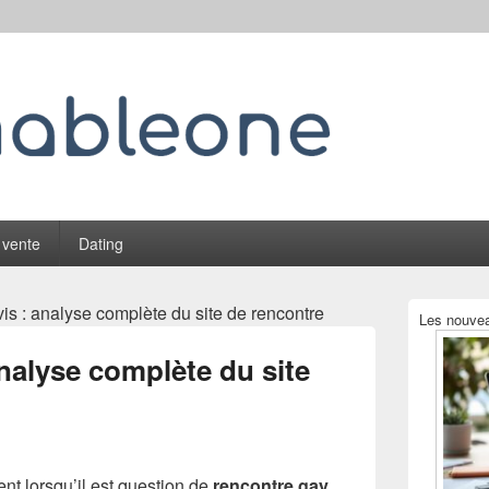
 vente
Dating
Zone
is : analyse complète du site de rencontre
Les nouvea
principale
de
analyse complète du site
widget
pour
la
barre
latérale
nt lorsqu’il est question de
rencontre gay