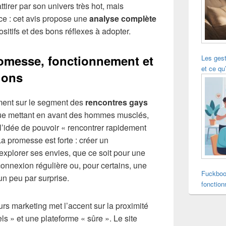
ttirer par son univers très hot, mais
ce : cet avis propose une
analyse complète
sitifs et des bons réflexes à adopter.
romesse, fonctionnement et
Les ges
et ce qu’
ions
ement sur le segment des
rencontres gays
que mettant en avant des hommes musclés,
 l’idée de pouvoir « rencontrer rapidement
a promesse est forte : créer un
xplorer ses envies, que ce soit pour une
onnexion régulière ou, pour certains, une
Fuckboo
un peu par surprise.
fonction
urs marketing met l’accent sur la proximité
ls » et une plateforme « sûre ». Le site