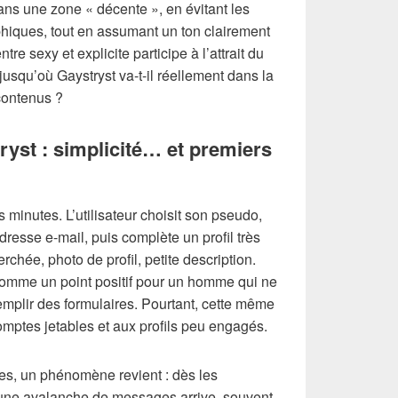
dans une zone « décente », en évitant les
iques, tout en assumant un ton clairement
ntre sexy et explicite participe à l’attrait du
: jusqu’où Gaystryst va-t-il réellement dans la
contenus ?
ryst : simplicité… et premiers
s minutes. L’utilisateur choisit son pseudo,
dresse e-mail, puis complète un profil très
rchée, photo de profil, petite description.
 comme un point positif pour un homme qui ne
mplir des formulaires. Pourtant, cette même
comptes jetables et aux profils peu engagés.
, un phénomène revient : dès les
, une avalanche de messages arrive, souvent