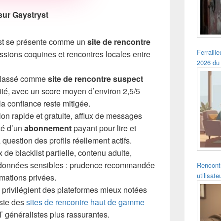
r sur Gaystryst
st se présente comme un
site de rencontre
Ferraille
cussions coquines et rencontres locales entre
2026 du
lassé comme
site de rencontre suspect
rité, avec un score moyen d’environ 2,5/5
la confiance reste mitigée.
ion rapide et gratuite, afflux de messages
té d’un
abonnement
payant pour lire et
 question des profils réellement actifs.
de blacklist partielle, contenu adulte,
e données sensibles : prudence recommandée
Rencontr
utilisat
rmations privées.
 privilégient des plateformes mieux notées
iste des
sites de rencontre haut de gamme
généralistes plus rassurantes.