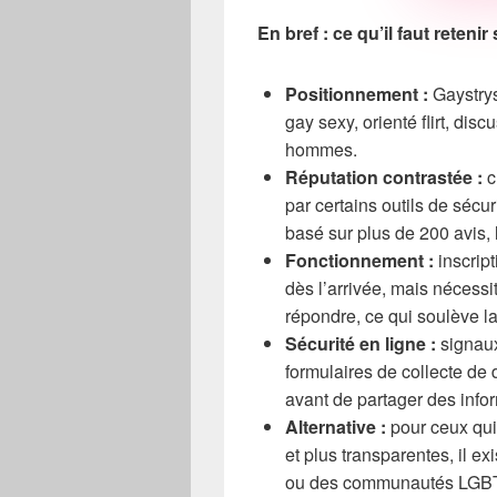
En bref : ce qu’il faut reteni
Positionnement :
Gaystry
gay sexy, orienté flirt, dis
hommes.
Réputation contrastée :
c
par certains outils de sécu
basé sur plus de 200 avis, 
Fonctionnement :
inscript
dès l’arrivée, mais nécessi
répondre, ce qui soulève la
Sécurité en ligne :
signaux 
formulaires de collecte d
avant de partager des info
Alternative :
pour ceux qui
et plus transparentes, il ex
ou des communautés LGBT 