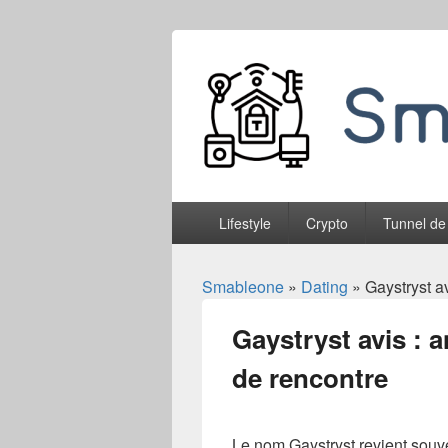
Smableone
Menu
Lifestyle
Crypto
Tunnel de
principal
Smableone
»
Dating
» Gaystryst av
Gaystryst avis : 
de rencontre
Le nom Gaystryst revient souve