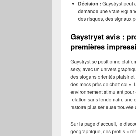
Décision :
Gaystryst peut a
demande une vraie vigilan
des risques, des signaux po
Gaystryst avis : p
premières impress
Gaystryst se positionne clair
sexy, avec un univers graphi
des slogans orientés plaisir et
des mecs près de chez soi ». L
environnement stimulant pour e
relation sans lendemain, une c
histoire plus sérieuse trouvée 
Sur la page d’accueil, le disco
géographique, des profils « rée