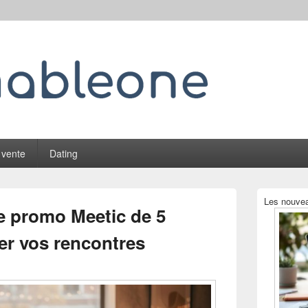
 vente
Dating
Zone
Les nouvea
principale
e promo Meetic de 5
de
widget
er vos rencontres
pour
la
barre
latérale