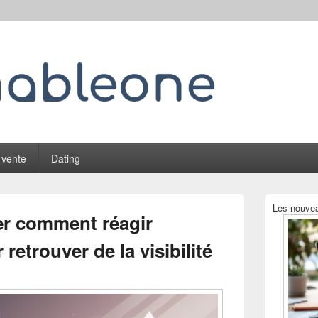
 vente
Dating
Zone
Les nouvea
principale
r comment réagir
de
widget
retrouver de la visibilité
pour
la
barre
latérale