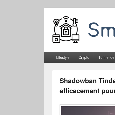
Smableone
Menu
Lifestyle
Crypto
Tunnel de
principal
Shadowban Tinde
efficacement pour 