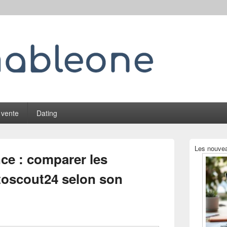
 vente
Dating
Zone
Les nouvea
principale
ce : comparer les
de
widget
oscout24 selon son
pour
la
barre
latérale