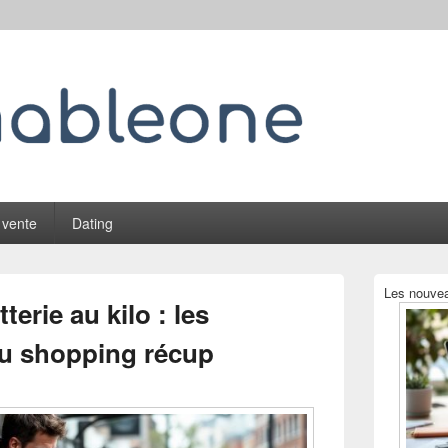
 vente
Dating
Zone
Les nouvea
principale
tterie au kilo : les
de
widget
u shopping récup
pour
la
barre
latérale