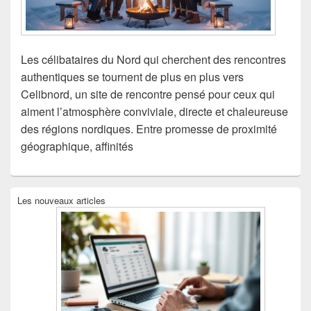
Les célibataires du Nord qui cherchent des rencontres
authentiques se tournent de plus en plus vers
Celibnord, un site de rencontre pensé pour ceux qui
aiment l’atmosphère conviviale, directe et chaleureuse
des régions nordiques. Entre promesse de proximité
géographique, affinités
Zone
Les nouveaux articles
principale
de
widget
pour
la
barre
latérale