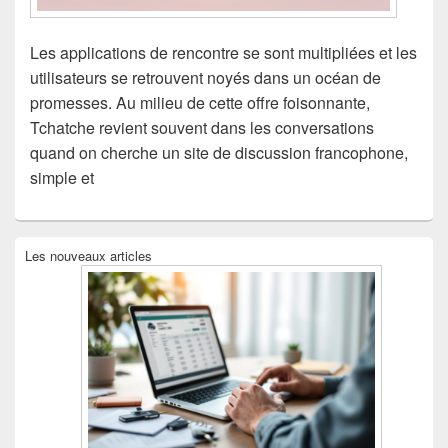
Les applications de rencontre se sont multipliées et les
utilisateurs se retrouvent noyés dans un océan de
promesses. Au milieu de cette offre foisonnante,
Tchatche revient souvent dans les conversations
quand on cherche un site de discussion francophone,
simple et
Zone
Les nouveaux articles
principale
de
widget
pour
la
barre
latérale