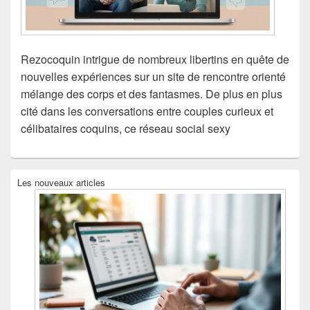
Rezocoquin intrigue de nombreux libertins en quête de
nouvelles expériences sur un site de rencontre orienté
mélange des corps et des fantasmes. De plus en plus
cité dans les conversations entre couples curieux et
célibataires coquins, ce réseau social sexy
Zone
Les nouveaux articles
principale
de
widget
pour
la
barre
latérale