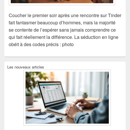
Coucher le premier soir après une rencontre sur Tinder
fait fantasmer beaucoup d’hommes, mais la majorité
se contente de l’espérer sans jamais comprendre ce
qui fait réellement la différence. La séduction en ligne
obéit à des codes précis : photo
Zone
Les nouveaux articles
principale
de
widget
pour
la
barre
latérale