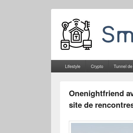
Smableone
Menu
Lifestyle
Crypto
Tunnel de
principal
Onenightfriend av
site de rencontre