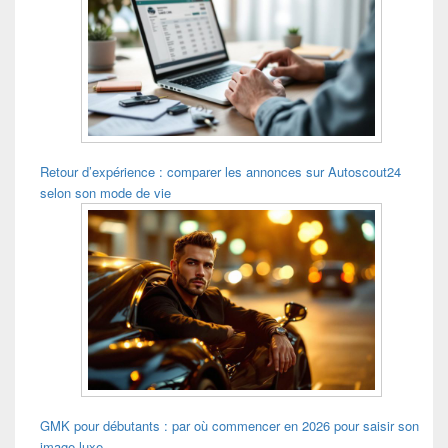
pour
la
barre
latérale
Retour d’expérience : comparer les annonces sur Autoscout24
selon son mode de vie
GMK pour débutants : par où commencer en 2026 pour saisir son
image luxe