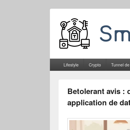
Smableone
Menu
Lifestyle
Crypto
Tunnel de
principal
Betolerant avis :
application de da