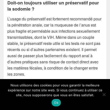
Doit-on toujours utiliser un préservatif pour
la sodomie ?
L’usage du préservatif est fortement recommandé pour
la pénétration anale, car la muqueuse de l’anus est
plus fragile et perméable aux infections sexuellement
transmissibles, dont le VIH. Même dans un couple
stable, le préservatif reste utile si les tests ne sont pas
récents ou si d’autres partenaires existent. Il permet
aussi de passer plus facilement du rapport anal à
d’autres pratiques sans risque de contact direct avec
les matières fécales, à condition de le changer entre
les zones.
Faut-il absolument faire un lavement avant
Nous utilisons des cookies pour vous garantir la meilleure
une sodomie ?
expérience sur notre site web. Si vous continuez à utiliser ce
1
48 femmes connectées
site, nous supposerons que vous en êtes satisfait.
Non, ce n’est pas une obligation. Pour la majorité des
clique ici pour leur parler
Ok
personnes, une simple douche avec un nettoyage