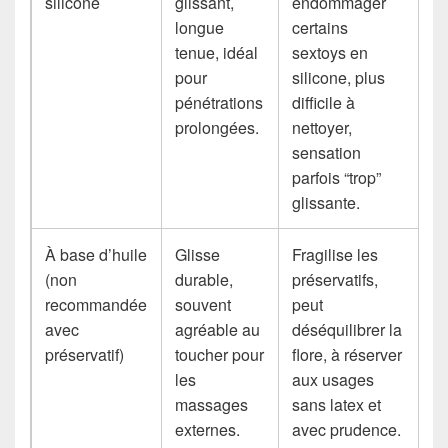
silicone
glissant,
endommager
longue
certains
tenue, idéal
sextoys en
pour
silicone, plus
pénétrations
difficile à
prolongées.
nettoyer,
sensation
parfois “trop”
glissante.
À base d’huile
Glisse
Fragilise les
(non
durable,
préservatifs,
recommandée
souvent
peut
avec
agréable au
déséquilibrer la
préservatif)
toucher pour
flore, à réserver
les
aux usages
massages
sans latex et
externes.
avec prudence.