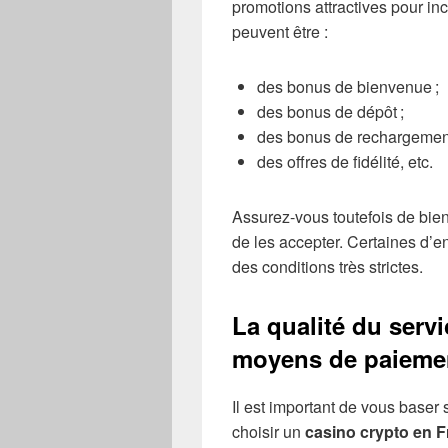
promotions attractives pour inc
peuvent être :
des bonus de bienvenue ;
des bonus de dépôt ;
des bonus de rechargement
des offres de fidélité, etc.
Assurez-vous toutefois de bien
de les accepter. Certaines d’e
des conditions très strictes.
La qualité du servic
moyens de paieme
Il est important de vous baser s
choisir un
casino crypto en 