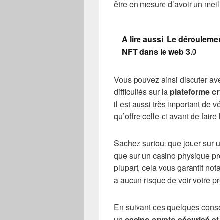
être en mesure d’avoir un meille
A lire aussi
Le déroulemen
NFT dans le web 3.0
Vous pouvez ainsi discuter ave
difficultés sur la
plateforme c
il est aussi très important de 
qu’offre celle-ci avant de faire 
Sachez surtout que jouer sur 
que sur un casino physique p
plupart, cela vous garantit no
a aucun risque de voir votre p
En suivant ces quelques consei
un
casino crypto sécurisé et 