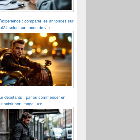
’expérience : comparer les annonces sur
ut24 selon son mode de vie
r débutants : par où commencer en
r saisir son image luxe