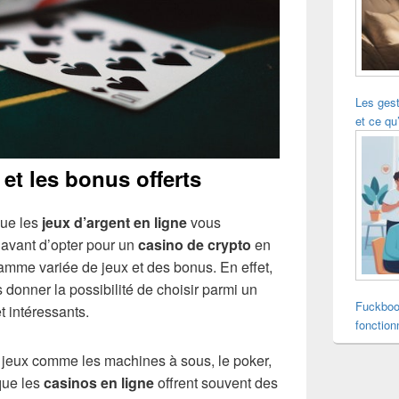
Les ges
et ce qu’
 et les bonus offerts
 que les
jeux d’argent en ligne
vous
avant d’opter pour un
casino de crypto
en
 gamme variée de jeux et des bonus. En effet,
 donner la possibilité de choisir parmi un
Fuckboo
t intéressants.
fonction
jeux comme les machines à sous, le poker,
que les
casinos en ligne
offrent souvent des