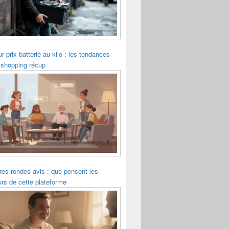
ur prix batterie au kilo : les tendances
 shopping récup
es rondes avis : que pensent les
eurs de cette plateforme