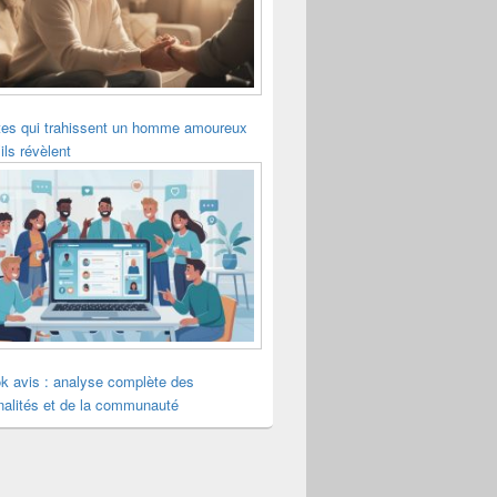
tes qui trahissent un homme amoureux
ils révèlent
k avis : analyse complète des
nalités et de la communauté