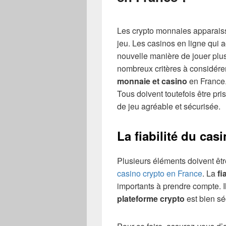
Les crypto monnaies apparaiss
jeu. Les casinos en ligne qui 
nouvelle manière de jouer plu
nombreux critères à considére
monnaie et casino
en France.
Tous doivent toutefois être pr
de jeu agréable et sécurisée.
La fiabilité du cas
Plusieurs éléments doivent êt
casino crypto en France
. La
fi
importants à prendre compte. Il
plateforme crypto
est bien sé